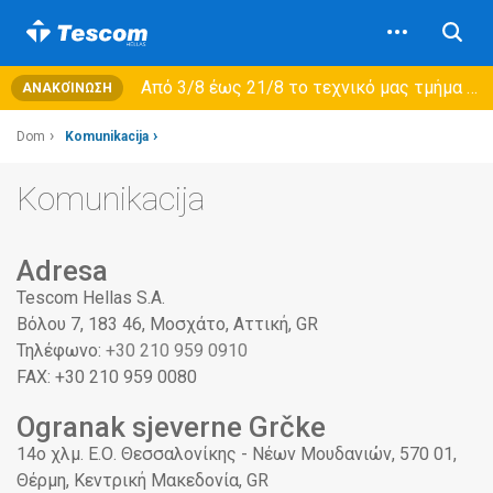
Από 3/8 έως 21/8 τo τεχνικό μας τμήμα θα εξυπηρετεί μόνο συμβόλαια συντήρησης και όχι νέες παραλαβές →
ΑΝΑΚΟΊΝΩΣΗ
Dom
Komunikacija
Komunikacija
Adresa
Tescom Hellas S.A.
Βόλου 7
,
183 46
,
Μοσχάτο
,
Αττική
,
GR
Τηλέφωνο:
+30 210 959 0910
FAX:
+30 210 959 0080
Ogranak sjeverne Grčke
14ο χλμ. Ε.Ο. Θεσσαλονίκης - Νέων Μουδανιών
,
570 01
,
Θέρμη
,
Κεντρική Μακεδονία
,
GR