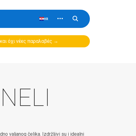
HR
 και όχι νέες παραλαβές →
NELI
 valjanog čelika. Izdržljivi su i idealni