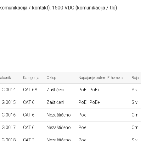
komunikacija / kontakt), 1500 VDC (komunikacija / tlo)
akonik
Kategorija
Oklop
Napajanje putem Etherneta
Boja
DIG.0014
CAT 6A
Zaštićeni
PoE i PoE+
Siv
DIG.0015
CAT 6
Zaštićeni
PoE i PoE+
Siv
DIG.0016
CAT 6
Nezaštićeno
Poe
Crn
DIG.0017
CAT 6
Nezaštićeno
Poe
Crn
DIG.0018
CAT 3
Nezaštićeno
Poe
Siv