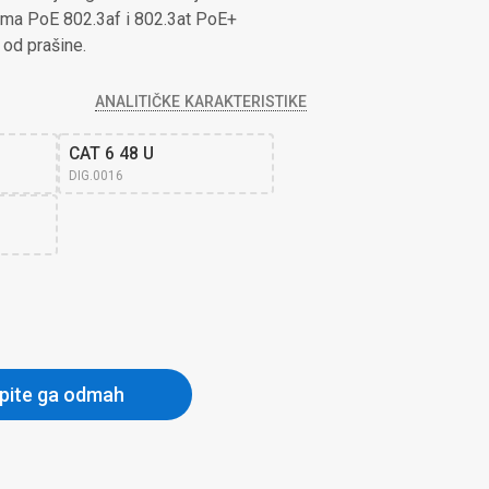
dima PoE 802.3af i 802.3at PoE+
 od prašine.
ANALITIČKE KARAKTERISTIKE
CAT 6 48 U
DIG.0016
pite ga odmah