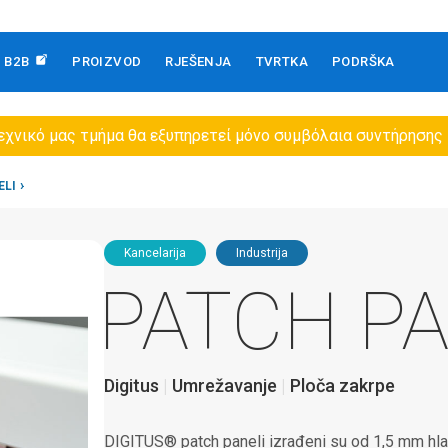
B2B
PROIZVOD
RJEŠENJA
TVRTKA
PODRŠKA
εχνικό μας τμήμα θα εξυπηρετεί μόνο συμβόλαια συντήρησης
ELI
Kancelarija
Industrija
PATCH PA
Digitus
Umrežavanje
Ploča zakrpe
DIGITUS® patch paneli izrađeni su od 1,5 mm hladno