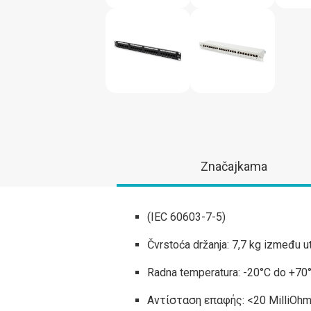
Značajkama
(IEC 60603-7-5)
Čvrstoća držanja: 7,7 kg između ut
Radna temperatura: -20°C do +70
Αντίσταση επαφής: <20 MilliOh