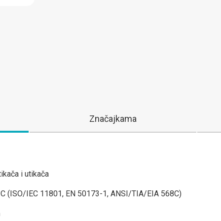
Značajkama
ikača i utikača
°C (ISO/IEC 11801, EN 50173-1, ANSI/TIA/EIA 568C)
m