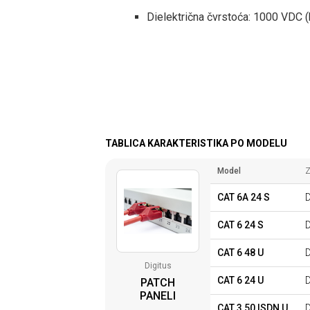
Dielektrična čvrstoća: 1000 VDC (
TABLICA KARAKTERISTIKA PO MODELU
Model
Z
CAT 6A 24 S
CAT 6 24 S
CAT 6 48 U
Digitus
CAT 6 24 U
PATCH
PANELI
CAT 3 50 ISDN U