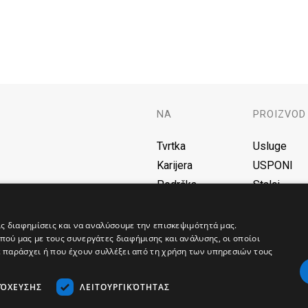
NA
PROIZVOD
Tvrtka
Usluge
Karijera
USPONI
Podrška
Stalci
F.A.Q
Baterije
Blog
AVR
ις διαφημίσεις και να αναλύσουμε την επισκεψιμότητά μας.
ού μας με τους συνεργάτες διαφήμισης και ανάλυσης, οι οποίοι
Γεννήτριες
ε παράσχει ή που έχουν συλλέξει από τη χρήση των υπηρεσιών τους
Solar
Φορτιστές
ΤΌΧΕΥΣΗΣ
ΛΕΙΤΟΥΡΓΙΚΌΤΗΤΑΣ
Umrežavan