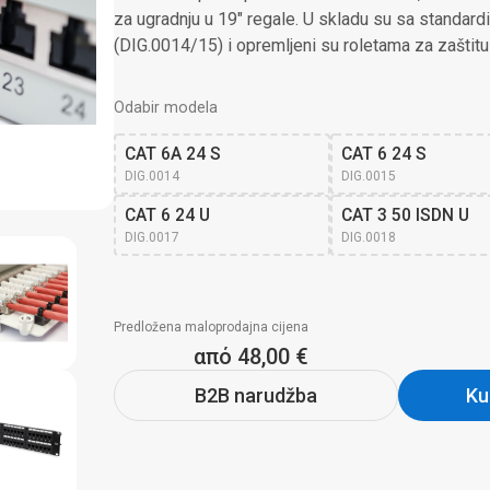
za ugradnju u 19" regale. U skladu su sa standar
(DIG.0014/15) i opremljeni su roletama za zaštitu
Odabir modela
CAT 6A 24 S
CAT 6 24 S
DIG.0014
DIG.0015
CAT 6 24 U
CAT 3 50 ISDN U
DIG.0017
DIG.0018
Predložena maloprodajna cijena
από 48,00 €
B2B narudžba
Ku