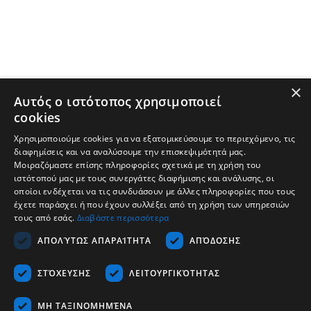
×
Αυτός ο ιστότοπος χρησιμοποιεί
cookies
Χρησιμοποιούμε cookies για να εξατομικεύσουμε το περιεχόμενο, τις
διαφημίσεις και να αναλύσουμε την επισκεψιμότητά μας.
Μοιραζόμαστε επίσης πληροφορίες σχετικά με τη χρήση του
ιστότοπού μας με τους συνεργάτες διαφήμισης και ανάλυσης, οι
οποίοι ενδέχεται να τις συνδυάσουν με άλλες πληροφορίες που τους
έχετε παράσχει ή που έχουν συλλέξει από τη χρήση των υπηρεσιών
τους από εσάς.
Διαβάστε περισσότερα
Tvrtka
ΑΠΟΛΎΤΩΣ ΑΠΑΡΑΊΤΗΤΑ
ΑΠΌΔΟΣΗΣ
Podrška
ΣΤΌΧΕΥΣΗΣ
ΛΕΙΤΟΥΡΓΙΚΌΤΗΤΑΣ
Karijera
Komunikacija
ΜΗ ΤΑΞΙΝΟΜΗΜΈΝΑ