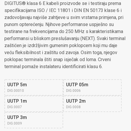
DIGITUS® klasa 6 E kabeli proizvode se i testiraju prema
specifikacijama ISO / IEC 11801 i DIN EN 50173 klase 6 i
zadovoljavaju najviše zahtjeve u svim vrstama primjena, pri
punom opterećenju. Njihove performanse uspješno su
testirane na frekvencijama do 250 MHz s karakteristikama
performansi u bliskom preslušavanju (NEXT). Svaki terminal
zaštićen je izdržljivim gumenim poklopcem koji mu daje
veću fleksibilnost i zaštitu od zavoja. Osim toga, njegov
poklopac terminala štiti snap isječak od loma. Crveni
terminal pomaže instalateru identificirati klasu 6.
UUTP 5m
UUTP 05m
DIG.00010
DIG.0006
UUTP 1m
UUTP 2m
DIG.0007
DIG.0008
UUTP 3m
DIG.0009