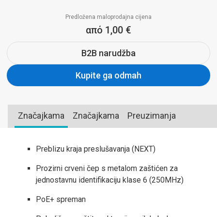
Predložena maloprodajna cijena
από 1,00 €
B2B narudžba
Kupite ga odmah
Značajkama
Značajkama
Preuzimanja
Preblizu kraja preslušavanja (NEXT)
Prozirni crveni čep s metalom zaštićen za
jednostavnu identifikaciju klase 6 (250MHz)
PoE+ spreman