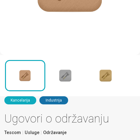
Kancelarija
Industrija
Ugovori o održavanju
Tescom
Usluge
Održavanje