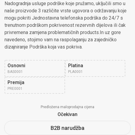
Nadogradnja usluge podrške koje pružamo, uključili smo u
naše proizvode 3 različite vrste ugovora o održavanju koje
mogu pokriti Jednostavna telefonska podrška do 24/7 s
trenutnom podrškom pokrivenost rezervnih dijelova ili čak
privremena zamjena problematičnih products.In uz gore
navedeno, stojimo vam na raspolaganju za zajedničko
dizajniranje Podrška koja vas pokriva.
Osnovni
Platina
BAS0001
PLA0001
Premija
PRE0001
Predložena maloprodajna cijena
Očekivan
B2B narudžba