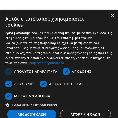
×
Αυτός ο ιστότοπος χρησιμοποιεί
cookies
Χρησιμοποιούμε cookies για να εξατομικεύσουμε το περιεχόμενο, τις
διαφημίσεις και να αναλύσουμε την επισκεψιμότητά μας.
Μοιραζόμαστε επίσης πληροφορίες σχετικά με τη χρήση του
ιστότοπού μας με τους συνεργάτες διαφήμισης και ανάλυσης, οι
οποίοι ενδέχεται να τις συνδυάσουν με άλλες πληροφορίες που τους
έχετε παράσχει ή που έχουν συλλέξει από τη χρήση των υπηρεσιών
τους από εσάς.
Διαβάστε περισσότερα
Tvrtka
ΑΠΟΛΎΤΩΣ ΑΠΑΡΑΊΤΗΤΑ
ΑΠΌΔΟΣΗΣ
Podrška
ΣΤΌΧΕΥΣΗΣ
ΛΕΙΤΟΥΡΓΙΚΌΤΗΤΑΣ
Karijera
Komunikacija
ΜΗ ΤΑΞΙΝΟΜΗΜΈΝΑ
ΕΜΦΆΝΙΣΗ ΛΕΠΤΟΜΕΡΕΙΏΝ
Hrvatski
ΑΠΟΔΟΧΉ ΌΛΩΝ
ΑΠΌΡΡΙΨΗ ΌΛΩΝ