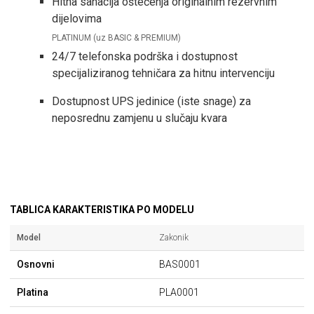
Hitna sanacija oštećenja originalnim rezervnim
dijelovima
PLATINUM (uz BASIC & PREMIUM)
24/7 telefonska podrška i dostupnost
specijaliziranog tehničara za hitnu intervenciju
Dostupnost UPS jedinice (iste snage) za
neposrednu zamjenu u slučaju kvara
TABLICA KARAKTERISTIKA PO MODELU
Model
Zakonik
Osnovni
BAS0001
Platina
PLA0001