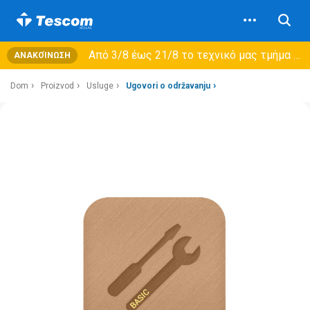
Από 3/8 έως 21/8 τo τεχνικό μας τμήμα θα εξυπηρετεί μόνο συμβόλαια συντήρησης και όχι νέες παραλαβές →
ΑΝΑΚΟΊΝΩΣΗ
Dom
Proizvod
Usluge
Ugovori o održavanju