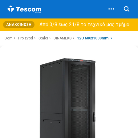
Από 3/8 έως 21/8 τo τεχνικό μας τμήμα θα εξυπηρετεί μόνο συμβόλαια συντήρησης και όχι νέες παραλαβές →
ΑΝΑΚΟΊΝΩΣΗ
Dom
Proizvod
Stalci
DINAMEKS
12U 600x1000mm