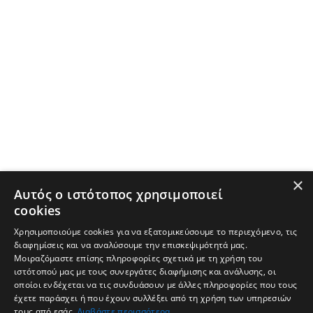
×
Αυτός ο ιστότοπος χρησιμοποιεί
cookies
Χρησιμοποιούμε cookies για να εξατομικεύσουμε το περιεχόμενο, τις
διαφημίσεις και να αναλύσουμε την επισκεψιμότητά μας.
Μοιραζόμαστε επίσης πληροφορίες σχετικά με τη χρήση του
ιστότοπού μας με τους συνεργάτες διαφήμισης και ανάλυσης, οι
οποίοι ενδέχεται να τις συνδυάσουν με άλλες πληροφορίες που τους
έχετε παράσχει ή που έχουν συλλέξει από τη χρήση των υπηρεσιών
τους από εσάς.
Διαβάστε περισσότερα