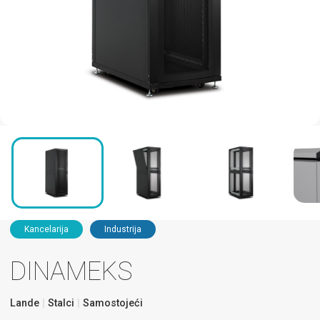
Kancelarija
Industrija
DINAMEKS
Lande
Stalci
Samostojeći