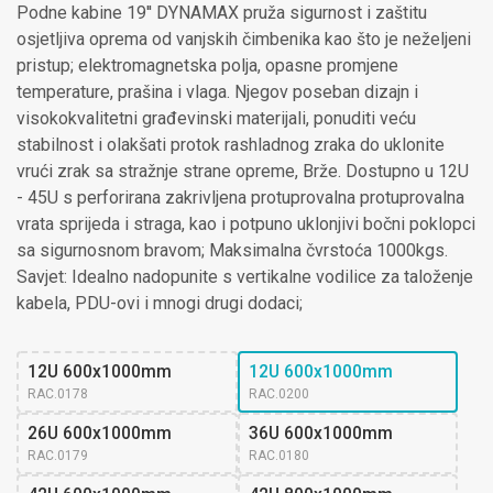
Podne kabine 19'' DYNAMAX pruža sigurnost i zaštitu
osjetljiva oprema od vanjskih čimbenika kao što je neželjeni
pristup; elektromagnetska polja, opasne promjene
temperature, prašina i vlaga. Njegov poseban dizajn i
visokokvalitetni građevinski materijali, ponuditi veću
stabilnost i olakšati protok rashladnog zraka do uklonite
vrući zrak sa stražnje strane opreme, Brže. Dostupno u 12U
- 45U s perforirana zakrivljena protuprovalna protuprovalna
vrata sprijeda i straga, kao i potpuno uklonjivi bočni poklopci
sa sigurnosnom bravom; Maksimalna čvrstoća 1000kgs.
Savjet: Idealno nadopunite s vertikalne vodilice za taloženje
kabela, PDU-ovi i mnogi drugi dodaci;
12U 600x1000mm
12U 600x1000mm 
RAC.0178
RAC.0200
26U 600x1000mm
36U 600x1000mm
RAC.0179
RAC.0180