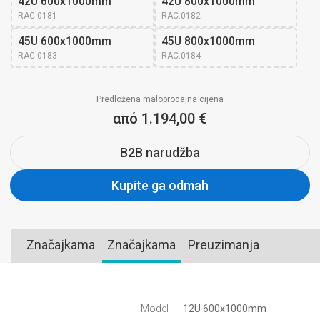
42U 600x1000mm
42U 800x1000mm
RAC.0181
RAC.0182
45U 600x1000mm
45U 800x1000mm
RAC.0183
RAC.0184
Predložena maloprodajna cijena
από 1.194,00 €
B2B narudžba
Kupite ga odmah
Značajkama
Značajkama
Preuzimanja
Model
12U 600x1000mm