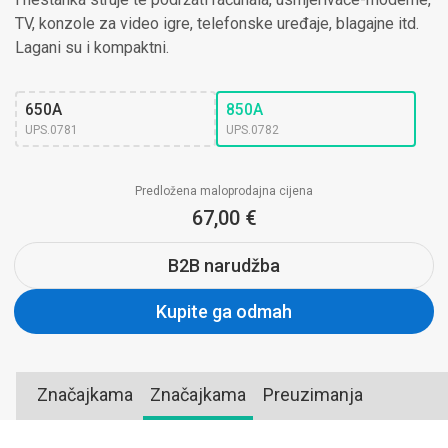
TV, konzole za video igre, telefonske uređaje, blagajne itd.
Lagani su i kompaktni.
650A
850A
UPS.0781
UPS.0782
Predložena maloprodajna cijena
67,00 €
B2B narudžba
Kupite ga odmah
Značajkama
Značajkama
Preuzimanja