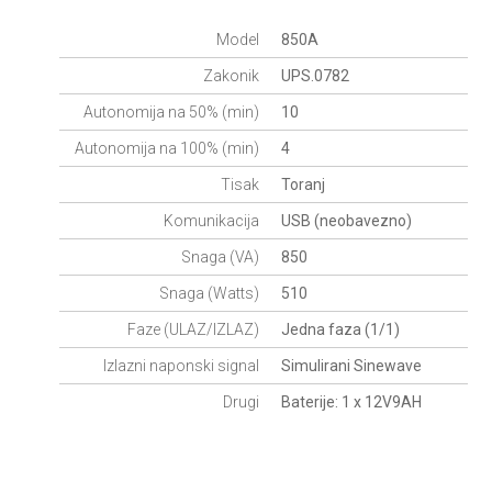
Model
850A
Zakonik
UPS.0782
Autonomija na 50% (min)
10
Autonomija na 100% (min)
4
Tisak
Toranj
Komunikacija
USB (neobavezno)
Snaga (VA)
850
Snaga (Watts)
510
Faze (ULAZ/IZLAZ)
Jedna faza (1/1)
Izlazni naponski signal
Simulirani Sinewave
Drugi
Baterije: 1 x 12V9AH