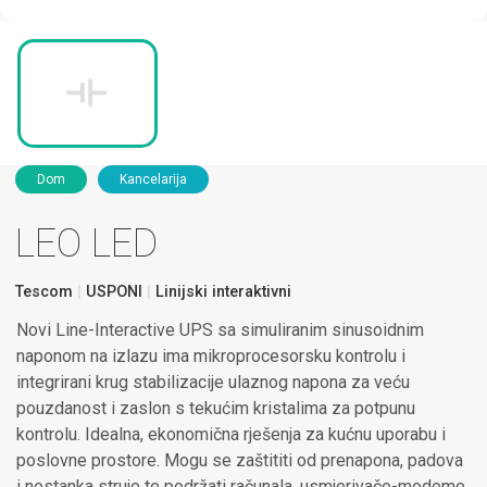
Dom
Kancelarija
LEO LED
Tescom
USPONI
Linijski interaktivni
Novi Line-Interactive UPS sa simuliranim sinusoidnim
naponom na izlazu ima mikroprocesorsku kontrolu i
integrirani krug stabilizacije ulaznog napona za veću
pouzdanost i zaslon s tekućim kristalima za potpunu
kontrolu. Idealna, ekonomična rješenja za kućnu uporabu i
poslovne prostore. Mogu se zaštititi od prenapona, padova
i nestanka struje te podržati računala, usmjerivače-modeme,