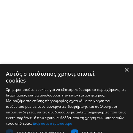
×
Αυτός ο ιστότοπος χρησιμοποιεί
cookies
Χρησιμοποιούμε cookies για να εξατομικεύσουμε το περιεχόμενο, τις
διαφημίσεις και να αναλύσουμε την επισκεψιμότητά μας.
Μοιραζόμαστε επίσης πληροφορίες σχετικά με τη χρήση του
ιστότοπού μας με τους συνεργάτες διαφήμισης και ανάλυσης, οι
οποίοι ενδέχεται να τις συνδυάσουν με άλλες πληροφορίες που τους
έχετε παράσχει ή που έχουν συλλέξει από τη χρήση των υπηρεσιών
τους από εσάς.
Διαβάστε περισσότερα
Tvrtka