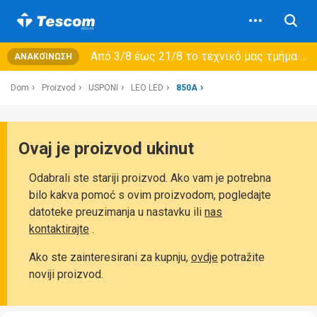
Από 3/8 έως 21/8 τo τεχνικό μας τμήμα θα εξυπηρετεί μόνο συμβόλαια συντήρησης και όχι νέες παραλαβές →
ΑΝΑΚΟΊΝΩΣΗ
Dom
Proizvod
USPONI
LEO LED
850A
Ovaj je proizvod ukinut
Odabrali ste stariji proizvod. Ako vam je potrebna
bilo kakva pomoć s ovim proizvodom, pogledajte
datoteke preuzimanja u nastavku ili
nas
kontaktirajte
.
Ako ste zainteresirani za kupnju,
ovdje
potražite
noviji proizvod.