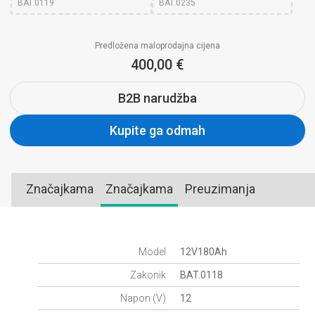
BAT.0119
BAT.0235
Predložena maloprodajna cijena
400,00 €
B2B narudžba
Kupite ga odmah
Značajkama
Značajkama
Preuzimanja
Model
12V180Ah
Zakonik
BAT.0118
Napon (V)
12