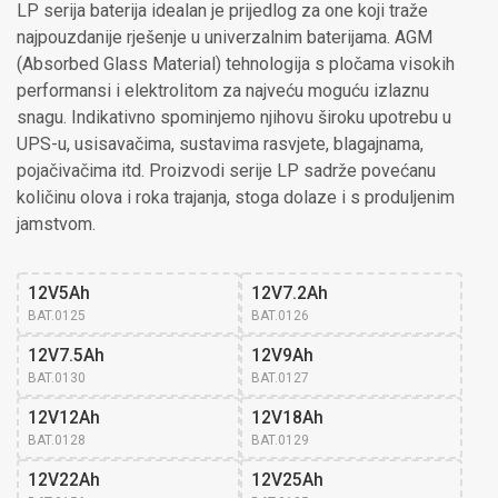
LP serija baterija idealan je prijedlog za one koji traže
najpouzdanije rješenje u univerzalnim baterijama. AGM
(Absorbed Glass Material) tehnologija s pločama visokih
performansi i elektrolitom za najveću moguću izlaznu
snagu. Indikativno spominjemo njihovu široku upotrebu u
UPS-u, usisavačima, sustavima rasvjete, blagajnama,
pojačivačima itd. Proizvodi serije LP sadrže povećanu
količinu olova i roka trajanja, stoga dolaze i s produljenim
jamstvom.
12V5Ah
12V7.2Ah
BAT.0125
BAT.0126
12V7.5Ah
12V9Ah
BAT.0130
BAT.0127
12V12Ah
12V18Ah
BAT.0128
BAT.0129
12V22Ah
12V25Ah