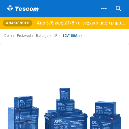
Από 3/8 έως 21/8 τo τεχνικό μας τμήμα θα εξυπηρετεί μόνο συμβόλαια συντήρησης και όχι νέες παραλαβές →
ΑΝΑΚΟΊΝΩΣΗ
Dom
Proizvod
Baterije
LP
12V180Ah