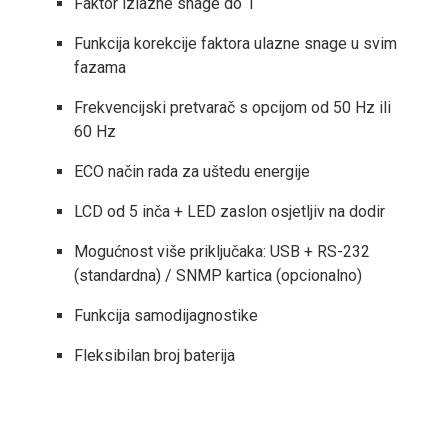
Faktor izlazne snage do 1
Funkcija korekcije faktora ulazne snage u svim
fazama
Frekvencijski pretvarač s opcijom od 50 Hz ili
60 Hz
ECO način rada za uštedu energije
LCD od 5 inča + LED zaslon osjetljiv na dodir
Mogućnost više priključaka: USB + RS-232
(standardna) / SNMP kartica (opcionalno)
Funkcija samodijagnostike
Fleksibilan broj baterija