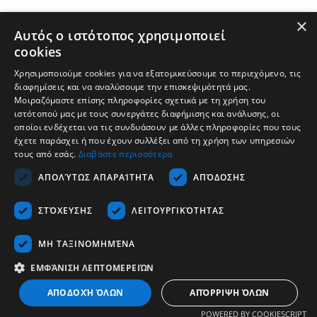
×
Αυτός ο ιστότοπος χρησιμοποιεί
cookies
Χρησιμοποιούμε cookies για να εξατομικεύσουμε το περιεχόμενο, τις
διαφημίσεις και να αναλύσουμε την επισκεψιμότητά μας.
Μοιραζόμαστε επίσης πληροφορίες σχετικά με τη χρήση του
ιστότοπού μας με τους συνεργάτες διαφήμισης και ανάλυσης, οι
οποίοι ενδέχεται να τις συνδυάσουν με άλλες πληροφορίες που τους
έχετε παράσχει ή που έχουν συλλέξει από τη χρήση των υπηρεσιών
τους από εσάς.
Διαβάστε περισσότερα
Tvrtka
ΑΠΟΛΎΤΩΣ ΑΠΑΡΑΊΤΗΤΑ
ΑΠΌΔΟΣΗΣ
Podrška
ΣΤΌΧΕΥΣΗΣ
ΛΕΙΤΟΥΡΓΙΚΌΤΗΤΑΣ
Karijera
Komunikacija
ΜΗ ΤΑΞΙΝΟΜΗΜΈΝΑ
ΕΜΦΆΝΙΣΗ ΛΕΠΤΟΜΕΡΕΙΏΝ
Hrvatski
ΑΠΟΔΟΧΉ ΌΛΩΝ
ΑΠΌΡΡΙΨΗ ΌΛΩΝ
Copyrights © 2026 - Tescom Hellas SA
POWERED BY COOKIESCRIPT