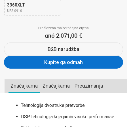
3360XLT
UPS.0910
Predložena maloprodajna cijena
από 2.071,00 €
B2B narudžba
Kupite ga odmah
Značajkama
Značajkama
Preuzimanja
Tehnologija dvostruke pretvorbe
DSP tehnologija koja jamči visoke performanse