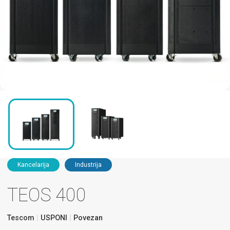
Kancelarija
Industrija
TEOS 400
Tescom
USPONI
Povezan