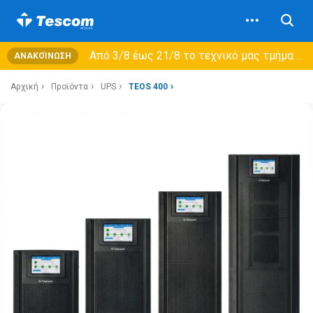
Από 3/8 έως 21/8 τo τεχνικό μας τμήμα θα εξυπηρετεί μόνο συμβόλαια συντήρησης και όχι νέες παραλαβές →
ΑΝΑΚΟΊΝΩΣΗ
Αρχική
Προϊόντα
UPS
TEOS 400