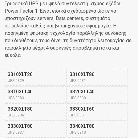
Τριφασικά UPS με υψηλό συντελεστή ισχύος εξόδου
Power Factor 1. Είναι ειδικά σχεδιασμένα ώστε να
υποστηρίζουν servers, Data centers, συστημάτα
ασφαλείας καθώς και βιομηχανικές εφαρμογές. Η
προηγμένη ψηφιακή τεχνολογία παράλληλης σύνδεσης
που διαθέτουν, τους δίνει τη δυνατότητα λειτουργίας σε
παραλληλία μέχρι 4 συσκευές απροβλημάτιστα και
εύκολα.
3310XLT20
3310XLT80
UPS.0829
UPS.0931
3310XLT40
3320XLT40
UPS.0983
UPS.0830
3320XLT80
3330XLT60
UPS.0936
UPS.0831
3330XLT80
3340XLT80
UPS.0937
UPS.0913