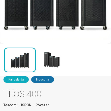
Kancelarija
Industrija
TEOS 400
Tescom
USPONI
Povezan