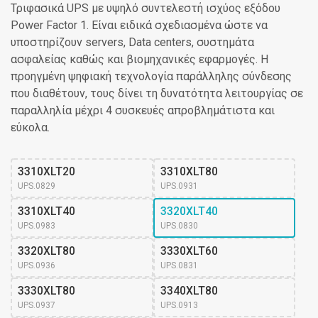
Τριφασικά UPS με υψηλό συντελεστή ισχύος εξόδου
Power Factor 1. Είναι ειδικά σχεδιασμένα ώστε να
υποστηρίζουν servers, Data centers, συστημάτα
ασφαλείας καθώς και βιομηχανικές εφαρμογές. Η
προηγμένη ψηφιακή τεχνολογία παράλληλης σύνδεσης
που διαθέτουν, τους δίνει τη δυνατότητα λειτουργίας σε
παραλληλία μέχρι 4 συσκευές απροβλημάτιστα και
εύκολα.
3310XLT20
3310XLT80
UPS.0829
UPS.0931
3310XLT40
3320XLT40
UPS.0983
UPS.0830
3320XLT80
3330XLT60
UPS.0936
UPS.0831
3330XLT80
3340XLT80
UPS.0937
UPS.0913