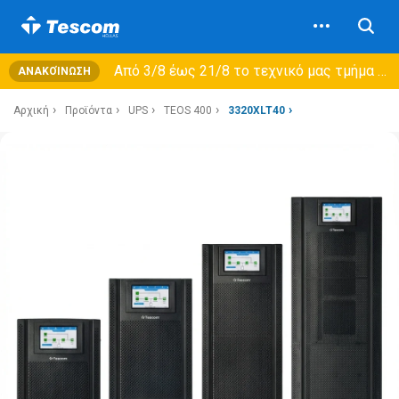
Από 3/8 έως 21/8 τo τεχνικό μας τμήμα θα εξυπηρετεί μόνο συμβόλαια συντήρησης και όχι νέες παραλαβές →
ΑΝΑΚΟΊΝΩΣΗ
Αρχική
Προϊόντα
UPS
TEOS 400
3320XLT40