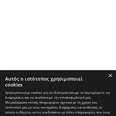
×
Αυτός ο ιστότοπος χρησιμοποιεί
cookies
Χρησιμοποιούμε cookies για να εξατομικεύσουμε το περιεχόμενο, τις
διαφημίσεις και να αναλύσουμε την επισκεψιμότητά μας.
Μοιραζόμαστε επίσης πληροφορίες σχετικά με τη χρήση του
ιστότοπού μας με τους συνεργάτες διαφήμισης και ανάλυσης, οι
οποίοι ενδέχεται να τις συνδυάσουν με άλλες πληροφορίες που τους