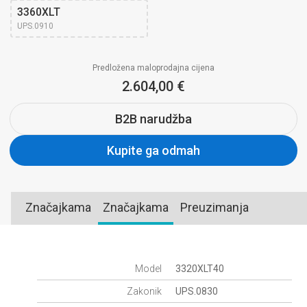
3360XLT
UPS.0910
Predložena maloprodajna cijena
2.604,00 €
B2B narudžba
Kupite ga odmah
Značajkama
Značajkama
Preuzimanja
Model
3320XLT40
Zakonik
UPS.0830