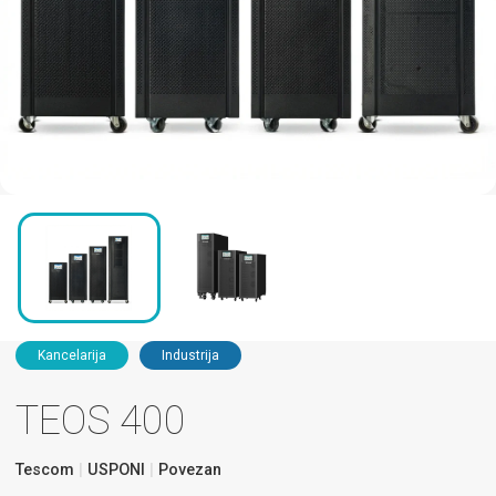
Kancelarija
Industrija
TEOS 400
Tescom
USPONI
Povezan