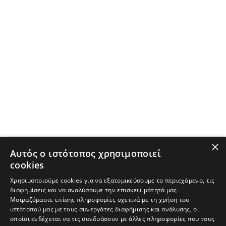
×
Αυτός ο ιστότοπος χρησιμοποιεί
cookies
Χρησιμοποιούμε cookies για να εξατομικεύσουμε το περιεχόμενο, τις
διαφημίσεις και να αναλύσουμε την επισκεψιμότητά μας.
Μοιραζόμαστε επίσης πληροφορίες σχετικά με τη χρήση του
ιστότοπού μας με τους συνεργάτες διαφήμισης και ανάλυσης, οι
οποίοι ενδέχεται να τις συνδυάσουν με άλλες πληροφορίες που τους