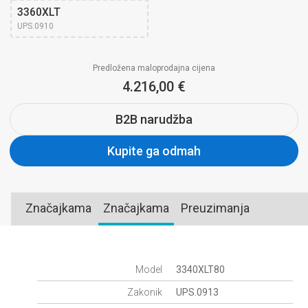
3360XLT
UPS.0910
Predložena maloprodajna cijena
4.216,00 €
B2B narudžba
Kupite ga odmah
Značajkama
Značajkama
Preuzimanja
Model
3340XLT80
Zakonik
UPS.0913