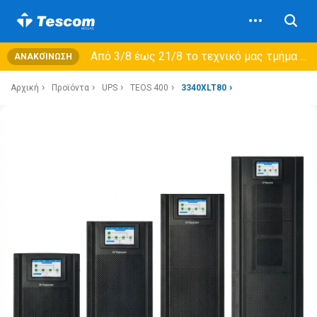
Από 3/8 έως 21/8 τo τεχνικό μας τμήμα θα εξυπηρετεί μόνο συμβόλαια συντήρησης και όχι νέες παραλαβές →
ΑΝΑΚΟΊΝΩΣΗ
Αρχική
Προϊόντα
UPS
TEOS 400
3340XLT80