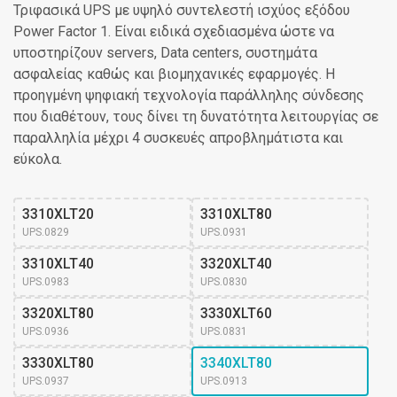
Τριφασικά UPS με υψηλό συντελεστή ισχύος εξόδου
Power Factor 1. Είναι ειδικά σχεδιασμένα ώστε να
υποστηρίζουν servers, Data centers, συστημάτα
ασφαλείας καθώς και βιομηχανικές εφαρμογές. Η
προηγμένη ψηφιακή τεχνολογία παράλληλης σύνδεσης
που διαθέτουν, τους δίνει τη δυνατότητα λειτουργίας σε
παραλληλία μέχρι 4 συσκευές απροβλημάτιστα και
εύκολα.
3310XLT20
3310XLT80
UPS.0829
UPS.0931
3310XLT40
3320XLT40
UPS.0983
UPS.0830
3320XLT80
3330XLT60
UPS.0936
UPS.0831
3330XLT80
3340XLT80
UPS.0937
UPS.0913